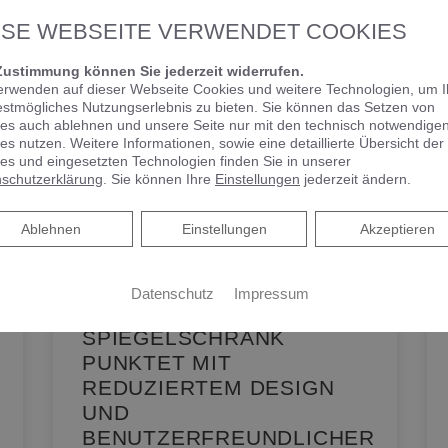
ESE WEBSEITE VERWENDET COOKIES
Zustimmung können Sie jederzeit widerrufen.
erwenden auf dieser Webseite Cookies und weitere Technologien, um 
estmögliches Nutzungserlebnis zu bieten. Sie können das Setzen von
es auch ablehnen und unsere Seite nur mit den technisch notwendige
es nutzen. Weitere Informationen, sowie eine detaillierte Übersicht der
es und eingesetzten Technologien finden Sie in unserer
schutzerklärung
. Sie können Ihre
Einstellungen
jederzeit ändern.
Ablehnen
Ablehnen
Einstellungen
Akzeptieren
Datenschutz
Impressum
KEUCO PHÖNIX –
SPIEGELSCHRANK
PUNKTET MIT
REDUZIERTEM DESIGN
UND
BENUTZERFREUNDLICHER