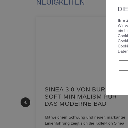
NEUIGKEITEN
DI
Ihre 
Wir v
ein b
Cooki
Cooki
Cooki
Daten
KE |
SINEA 3.0 VON BURGBAD:
SOFT MINIMALISM FÜR
DAS MODERNE BAD
nskomfort
s
Mit weichem Schwung und neuer, markanter
M NEO
Linienführung zeigt sich die Kollektion Sinea