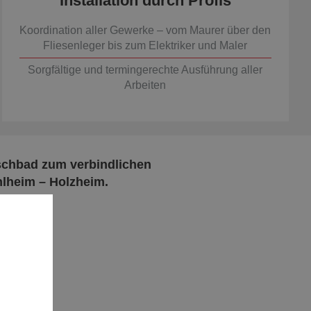
Installation durch Profis
Koordination aller Gewerke – vom Maurer über den
Fliesenleger bis zum Elektriker und Maler
Sorgfältige und termingerechte Ausführung aller
Arbeiten
nschbad zum verbindlichen
hlheim – Holzheim.