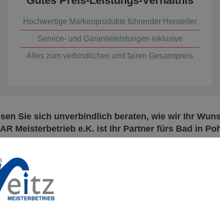
Gutes Preis-Leistungs-Verhältnis
Hochwertige Markenprodukte führender Hersteller
Service- und Garantieleistungen inklusive
Alles zum verbindlichen und fairen Gesamtpreis
ssen Sie sich unverbindlich beraten, wie wir Ihr Wu
R Meisterbetrieb e.K. ist Ihr Partner fürs Bad in Po