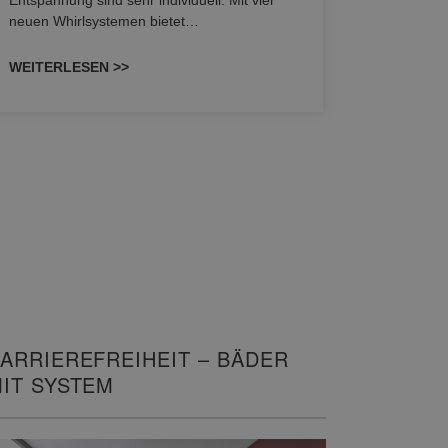
Entspannung sind sehr individuell. Mit vier
HANSAGENE
neuen Whirlsystemen bietet…
von Wascht
unterschi
WEITERLESEN >>
konzipiert
WEITERL
ARRIEREFREIHEIT – BÄDER
IT SYSTEM