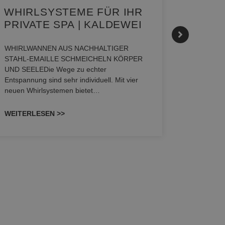
WHIRLSYSTEME FÜR IHR
GEST
PRIVATE SPA | KALDEWEI
ALLT
MOME
HANS
WHIRLWANNEN AUS NACHHALTIGER
STAHL-EMAILLE SCHMEICHELN KÖRPER
UND SEELEDie Wege zu echter
Stil für 
Entspannung sind sehr individuell. Mit vier
HANSAGENE
neuen Whirlsystemen bietet…
von Wascht
unterschi
WEITERLESEN >>
konzipiert
WEITERL