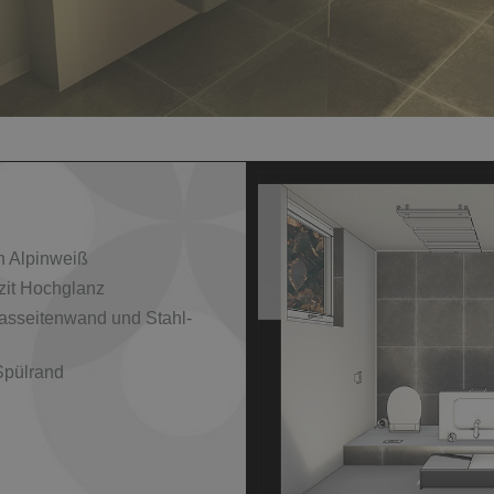
n Alpinweiß
zit Hochglanz
asseitenwand und Stahl-
pülrand