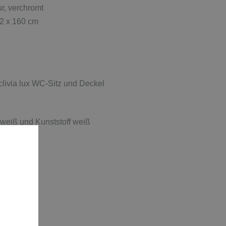
r, verchromt
2 x 160 cm
livia lux WC-Sitz und Deckel
weiß und Kunststoff weiß
0 cm