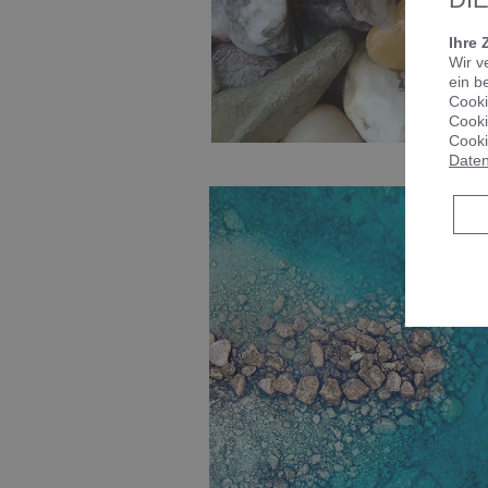
Ihre 
Wir v
ein b
Cooki
Cooki
Cooki
Daten