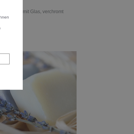
fenspender mit Glas, verchromt
Ihnen
n