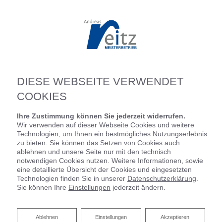
DIESE WEBSEITE VERWENDET
COOKIES
Ihre Zustimmung können Sie jederzeit widerrufen.
Wir verwenden auf dieser Webseite Cookies und weitere
Technologien, um Ihnen ein bestmögliches Nutzungserlebnis
zu bieten. Sie können das Setzen von Cookies auch
ablehnen und unsere Seite nur mit den technisch
notwendigen Cookies nutzen. Weitere Informationen, sowie
Startseite
»
Bad
»
Badinspiration & Musterbäder
»
Luxus-Bad 7 ㎡
eine detaillierte Übersicht der Cookies und eingesetzten
Technologien finden Sie in unserer
Datenschutzerklärung
.
Sie können Ihre
Einstellungen
jederzeit ändern.
Luxus-Bad 7 ㎡
Ablehnen
Ablehnen
Einstellungen
Akzeptieren