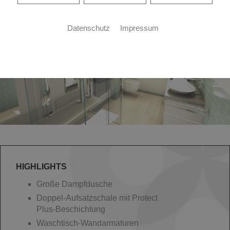
Datenschutz
Impressum
HIGHLIGHTS
Große Dampfdusche
Doppel-Aufsatzschale mit Protect
Plus-Beschichtung
Waschtisch-Wandarmaturen