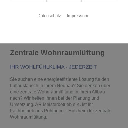
Datenschutz
Impressum
Zentrale Wohnraumlüftung
IHR WOHLFÜHLKLIMA - JEDERZEIT
Sie suchen eine energieeffiziente Lösung für den
Luftaustausch in Ihrem Neubau? Sie denken über
eine zentrale Wohnraumlüftung in Ihrem Altbau
nach? Wir helfen Ihnen bei der Planung und
Umsetzung. AR Meisterbetrieb e.K. ist Ihr
Fachbetrieb aus Pohlheim – Holzheim für zentrale
Wohnraumlüftung.