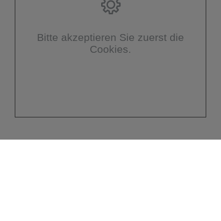
Bitte akzeptieren Sie zuerst die
Cookies.
Kontakt
AR Meisterbetrieb e.K.
Am Kirschenwald 45